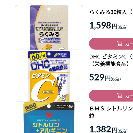
らくみる30粒入
1,598
円
カ
DHC ビタミンC
【栄養機能食品】
529
円
カ
ＢＭＳ シトルリン
粒
1,382
円