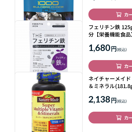
カ
フェリチン鉄 125
分【栄養機能食品
1,680
円
カ
ネイチャーメイド
＆ミネラル(181.8
2,138
円
カ