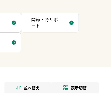
ポ
関節・骨サポ
ート
品
並べ替え
表示切替