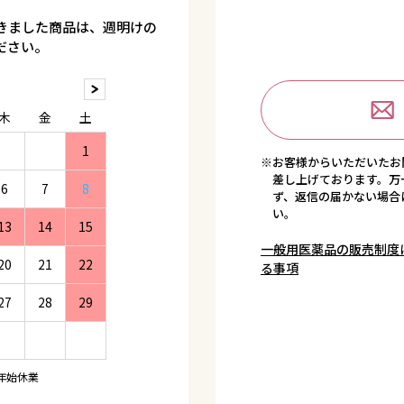
きました商品は、週明けの
ださい。
木
金
土
1
※お客様からいただいたお
差し上げております。万
6
7
8
ず、返信の届かない場合
い。
13
14
15
一般用医薬品の販売制度
20
21
22
る事項
27
28
29
年始休業