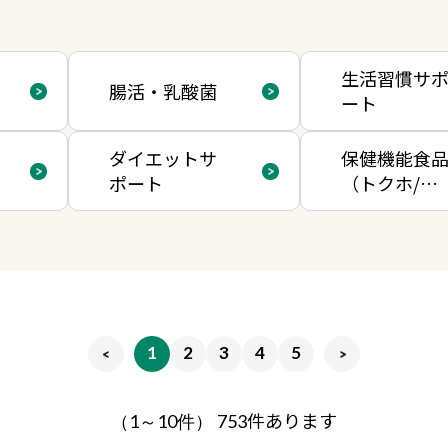
生活習慣サ
腸活・乳酸菌
ート
ダイエットサ
保健機能食
ポート
（トクホ/機
能性表示/栄
養機能）
1
2
3
4
5
件あります
（1～10件）
753