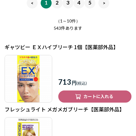
1
2
3
4
5
（1～10件）
件あります
543
ギャツビー ＥＸハイブリーチ 1個【医薬部外品】
713
円
カートに入れる
フレッシュライト メガメガブリーチ【医薬部外品】