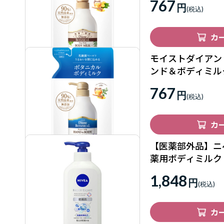
767
円
カ
モイストダイアン 
ンド＆ボディミル
400mL
767
円
カ
【医薬部外品】ニ
薬用ボディミルク 
1,848
円
カ