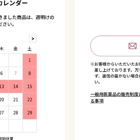
カレンダー
きました商品は、週明けの
ださい。
木
金
土
1
※お客様からいただいたお
差し上げております。万
6
7
8
ず、返信の届かない場合
い。
13
14
15
一般用医薬品の販売制度
20
21
22
る事項
27
28
29
年始休業