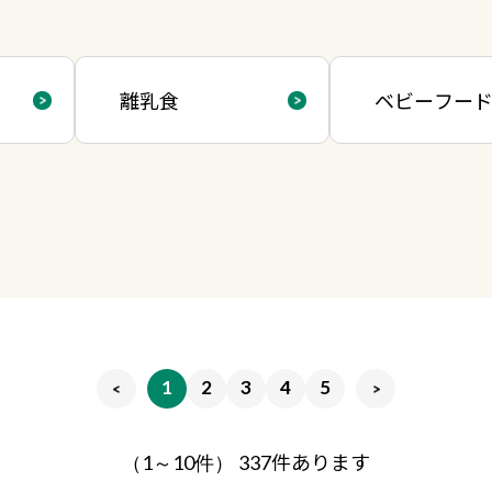
離乳食
ベビーフー
1
2
3
4
5
件あります
（1～10件）
337