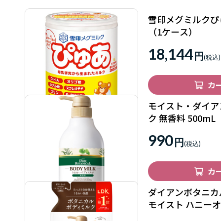
雪印メグミルクぴゅ
（1ケース）
18,144
円
カ
モイスト・ダイア
ク 無香料 500mL
990
円
カ
ダイアンボタニカ
モイスト ハニー
用 400mL