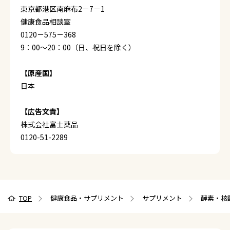
東京都港区南麻布2－7－1
健康食品相談室
0120－575－368
9：00～20：00（日、祝日を除く）
【原産国】
日本
【広告文責】
株式会社富士薬品
0120-51-2289
TOP
健康食品・サプリメント
サプリメント
酵素・核