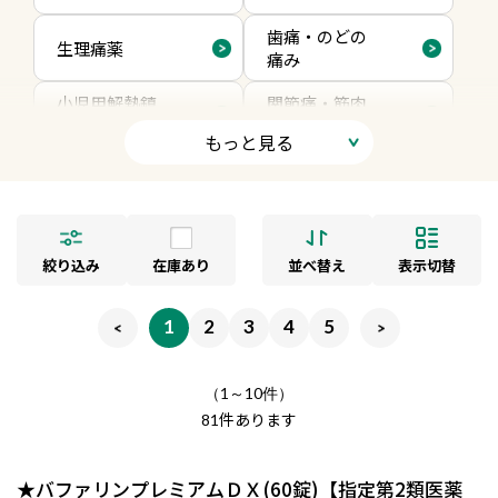
歯痛・のどの
生理痛薬
痛み
小児用解熱鎮
関節痛・筋肉
痛薬
痛向け内服
もっと見る
絞り込み
在庫あり
並べ替え
表示切替
1
2
3
4
5
（1～10件）
件あります
81
★バファリンプレミアムＤＸ(60錠)【指定第2類医薬