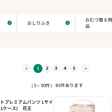
おむつ替え
おしりふき
品
1
2
3
4
5
件あります
（1～10件）
85
トプレミアムパンツ Lサイ
(1ケース) 花王