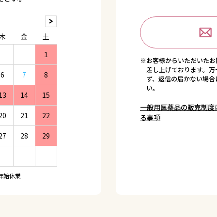
木
金
土
1
※お客様からいただいたお
差し上げております。万
6
7
8
ず、返信の届かない場合
い。
13
14
15
一般用医薬品の販売制度
20
21
22
る事項
27
28
29
年始休業