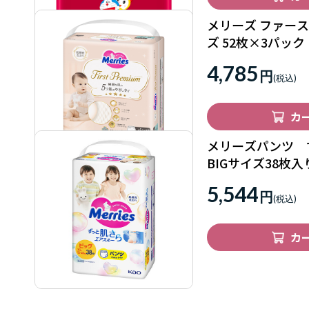
メリーズ ファース
ズ 52枚×3パッ
4,785
円
カ
メリーズパンツ
BIGサイズ38枚
花王
5,544
円
カ