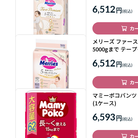
6,512
円
カ
メリーズ ファー
5000gまで テープ
ース) 花王
6,512
円
カ
マミーポコパンツＬ
(1ケース)
6,593
円
カ