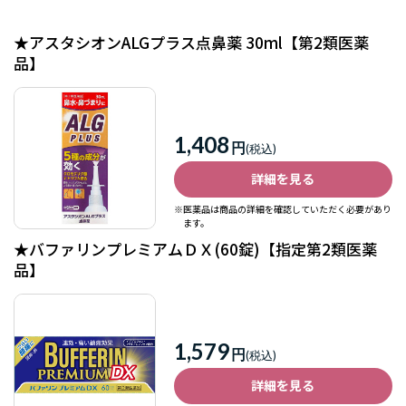
外用消炎・湿
女性向け医薬
布薬
品
★アスタシオンALGプラス点鼻薬 30ml【第2類医薬
男性向け医薬
乗り物酔い止
品】
品
め
1,408
円
詳細を見る
※医薬品は商品の詳細を確認していただく必要があり
ます。
★バファリンプレミアムＤＸ(60錠)【指定第2類医薬
品】
1,579
円
詳細を見る