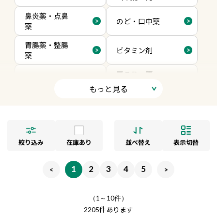
熱・痛み止
鼻炎薬・点鼻
め）
のど・口中薬
薬
胃腸薬・整腸
ビタミン剤
薬
肩こり・腰
ドリンク剤
痛・筋肉痛
もっと見る
皮膚用薬
目薬・点眼薬
睡眠改善・ス
生活習慣病・
トレス
生活改善薬
絞り込み
在庫あり
並べ替え
表示切替
発毛・育毛剤
検査薬
1
2
3
4
5
漢方薬・薬用
便秘・痔薬・
（1～10件）
酒
下痢止め
件あります
2205