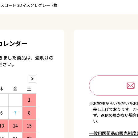
スコード 3Dマスク L グレー 7枚
カレンダー
きました商品は、週明けの
ださい。
木
金
土
1
※お客様からいただいたお
差し上げております。万
6
7
8
ず、返信の届かない場合
い。
13
14
15
一般用医薬品の販売制度