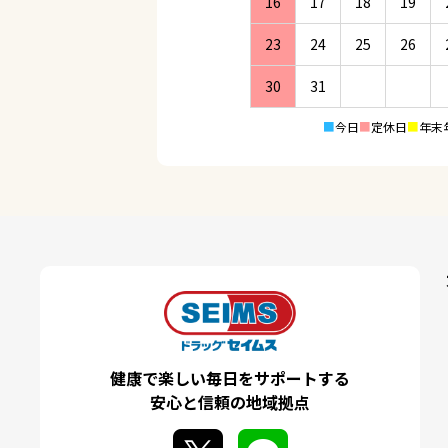
16
17
18
19
23
24
25
26
30
31
■
今日
■
定休日
■
年末
健康で楽しい毎日をサポートする
安心と信頼の地域拠点