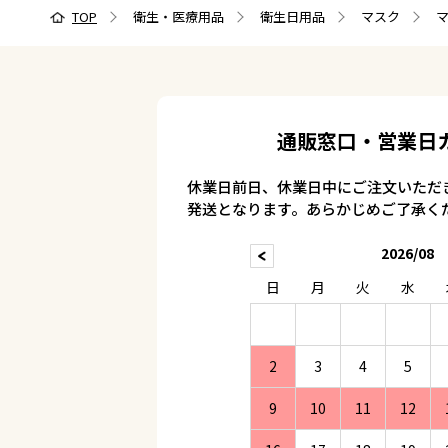
TOP
衛生・医療用品
衛生日用品
マスク
マ
通販窓口・営業日
休業日前日、休業日中にご注文いただ
発送となります。あらかじめご了承く
2026/08
日
月
火
水
2
3
4
5
9
10
11
12