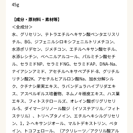
45g
【成分・原材料・素材等】
＜全成分＞
水、グリセリン、テトラエチルヘキサン酸ペンタエリスリ
チル、BG、ジフェニルシロキシフェニルトリメチコン、
水添ポリデセン、ジメチコン、エチルヘキサン酸セチル、
水添レシチン、ベヘニルアルコール、パルミチン酸セチ
ル、セラミドNP、セラミドNG、セラミドAP、DNA-Na、
ナイアシンアミド、アセチルヘキサペプチド-8、グリチル
リチン酸2K、アセチルヒアルロン酸Na、加水分解シル
ク、クチナシ果実エキス、ラバンデュラハイブリダエキ
ス、アスペルギルス培養物、ネムノキ樹皮エキス、ハス葉
エキス、フィトステロールズ、オレイン酸ポリグリセリ
ル-5、ダイマージリノール酸ジ（イソステアリル／フィト
ステリル）、トリヘプタノイン、エチルヘキシルグリセリ
ン、1，2-ヘキサンジオール、マルトデキストリン、ベタ
イン、トコフェロール、（アクリレーツ／アクリル酸アル