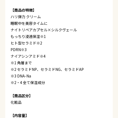
【商品の特徴】
ハリ弾力 クリーム
睡眠中を美容タイムに
ナイトリペアカプセル×シルクヴェール
もっちり浸透保湿※1
ヒト型セラミド※2
PDRN※3
ナイアシンアミド※4
※1 角層まで
※2 セラミドNP、セラミドNG、セラミドAP
※3 DNA-Na
※2・4 全て保湿成分
【商品区分】
化粧品
【内容量】