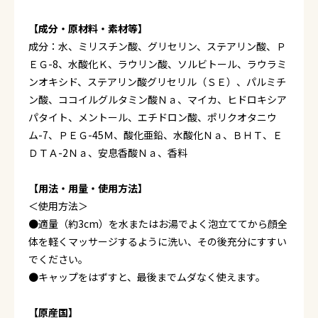
【成分・原材料・素材等】
成分：水、ミリスチン酸、グリセリン、ステアリン酸、Ｐ
ＥＧ-8、水酸化Ｋ、ラウリン酸、ソルビトール、ラウラミ
ンオキシド、ステアリン酸グリセリル（ＳＥ）、パルミチ
ン酸、ココイルグルタミン酸Ｎａ、マイカ、ヒドロキシア
パタイト、メントール、エチドロン酸、ポリクオタニウ
ム-7、ＰＥＧ-45Ｍ、酸化亜鉛、水酸化Ｎａ、ＢＨＴ、Ｅ
ＤＴＡ-2Ｎａ、安息香酸Ｎａ、香料
【用法・用量・使用方法】
＜使用方法＞
●適量（約3cm）を水またはお湯でよく泡立ててから顔全
体を軽くマッサージするように洗い、その後充分にすすい
でください。
●キャップをはずすと、最後までムダなく使えます。
【原産国】