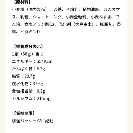
【原材料】
小麦粉（国内製造）、砂糖、全粉乳、植物油脂、カカオマ
ス、乳糖、ショートニング、小麦全粒粉、小麦ふすま、で
ん粉、食塩／リン酸Ca、乳化剤（大豆由来）、膨脹剤、香
料、ビタミンD
【栄養成分表示】
1箱（66ｇ）当り
エネルギー：354Kcal
たんぱく質：5.3g
脂質：20.7g
炭水化物：37.6g
食塩相当量：0.3g
カルシウム：215mg
【賞味期限】
別途パッケージに記載