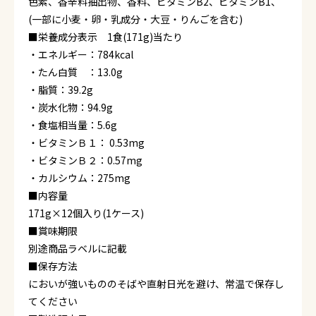
色素、香辛料抽出物、香料、ビタミンB2、ビタミンB1、
(一部に小麦・卵・乳成分・大豆・りんごを含む)
■栄養成分表示 1食(171g)当たり
・エネルギー：784kcal
・たん白質 ：13.0g
・脂質：39.2g
・炭水化物：94.9g
・食塩相当量：5.6g
・ビタミンＢ１： 0.53mg
・ビタミンＢ２：0.57mg
・カルシウム：275mg
■内容量
171g×12個入り(1ケース)
■賞味期限
別途商品ラベルに記載
■保存方法
においが強いもののそばや直射日光を避け、常温で保存し
てください