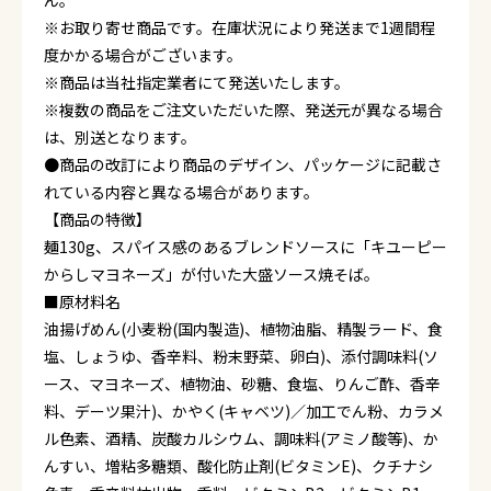
ん。
※お取り寄せ商品です。在庫状況により発送まで1週間程
度かかる場合がございます。
※商品は当社指定業者にて発送いたします。
※複数の商品をご注文いただいた際、発送元が異なる場合
は、別送となります。
●商品の改訂により商品のデザイン、パッケージに記載さ
れている内容と異なる場合があります。
【商品の特徴】
麺130g、スパイス感のあるブレンドソースに「キユーピー
からしマヨネーズ」が付いた大盛ソース焼そば。
■原材料名
油揚げめん(小麦粉(国内製造)、植物油脂、精製ラード、食
塩、しょうゆ、香辛料、粉末野菜、卵白)、添付調味料(ソ
ース、マヨネーズ、植物油、砂糖、食塩、りんご酢、香辛
料、デーツ果汁)、かやく(キャベツ)／加工でん粉、カラメ
ル色素、酒精、炭酸カルシウム、調味料(アミノ酸等)、か
んすい、増粘多糖類、酸化防止剤(ビタミンE)、クチナシ