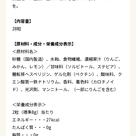
を。
【内容量】
28粒
【原材料・成分・栄養成分表示】
＜原材料名＞
砂糖（国内製造）、水飴、食物繊維、濃縮果汁（りんご、
みかん、レモン）／甘味料（ソルビトール、ステビア）、
糖転移ヘスペリジン、ゲル化剤（ペクチン）、酸味料、ク
エン酸第一鉄ナトリウム、香料、着色料（カロチノイ
ド）、光沢剤、マンニトール、（一部にりんごを含む）
＜栄養成分表示＞
2粒（標準8g）当たり
エネルギー・・・27kcal
たんぱく質・・・0g
脂質・・・0g