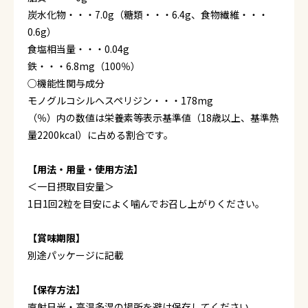
炭水化物・・・7.0g（糖類・・・6.4g、食物繊維・・・
0.6g）
食塩相当量・・・0.04g
鉄・・・6.8mg（100％）
○機能性関与成分
モノグルコシルヘスペリジン・・・178mg
（％）内の数値は栄養素等表示基準値（18歳以上、基準熱
量2200kcal）に占める割合です。
【用法・用量・使用方法】
＜一日摂取目安量＞
1日1回2粒を目安によく噛んでお召し上がりください。
【賞味期限】
別途パッケージに記載
【保存方法】
直射日光・高温多湿の場所を避け保存してください。