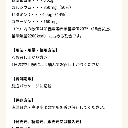
食塩相当量・・・0.01g
カルシウム・・・350mg（50％）
ビタミンD・・・4.0μg（44％）
コラーゲン・・・160mg
（％）内の数値は栄養素等表示基準値2025（18歳以上、
基準熱量2200kcal）に占める割合です。
【用法・用量・使用方法】
＜お召し上がり方＞
1日2粒を目安によく噛んでお召し上がりください。
【賞味期限】
別途パッケージに記載
【保存方法】
直射日光・高温多湿の場所を避け保存してください。
【発売元、製造元、販売元又は輸入元】