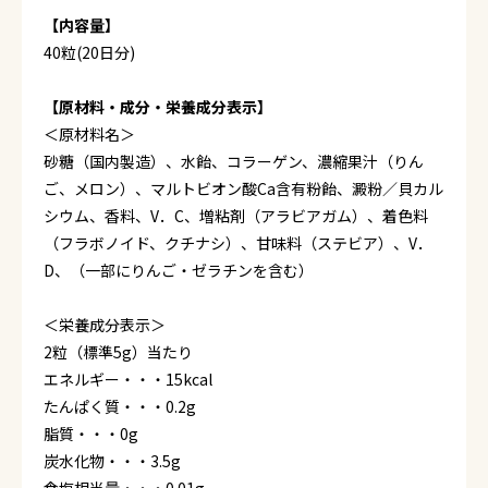
【内容量】
40粒(20日分)
【原材料・成分・栄養成分表示】
＜原材料名＞
砂糖（国内製造）、水飴、コラーゲン、濃縮果汁（りん
ご、メロン）、マルトビオン酸Ca含有粉飴、澱粉／貝カル
シウム、香料、V．C、増粘剤（アラビアガム）、着色料
（フラボノイド、クチナシ）、甘味料（ステビア）、V．
D、（一部にりんご・ゼラチンを含む）
＜栄養成分表示＞
2粒（標準5g）当たり
エネルギー・・・15kcal
たんぱく質・・・0.2g
脂質・・・0g
炭水化物・・・3.5g