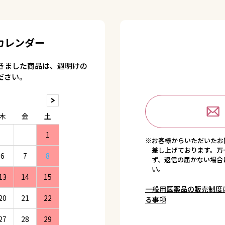
カレンダー
きました商品は、週明けの
ださい。
木
金
土
1
※お客様からいただいたお
差し上げております。万
6
7
8
ず、返信の届かない場合
い。
13
14
15
一般用医薬品の販売制度
20
21
22
る事項
27
28
29