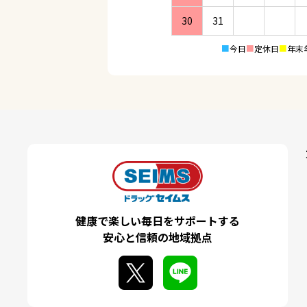
30
31
■
今日
■
定休日
■
年末
健康で楽しい毎日をサポートする
安心と信頼の地域拠点