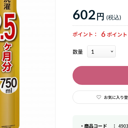
602
円
6
ポイント
数量
お気に入り登
商品コード
490