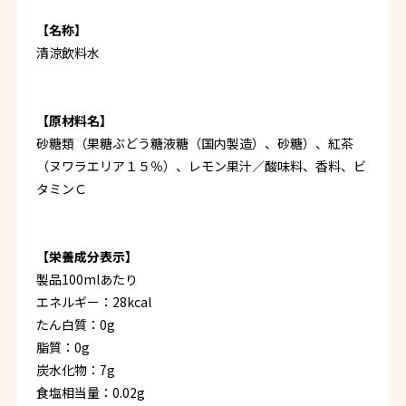
【名称】
清涼飲料水
【原材料名】
砂糖類（果糖ぶどう糖液糖（国内製造）、砂糖）、紅茶
（ヌワラエリア１５％）、レモン果汁／酸味料、香料、ビ
タミンＣ
【栄養成分表示】
製品100mlあたり
エネルギー：28kcal
たん白質：0g
脂質：0g
炭水化物：7g
食塩相当量：0.02g