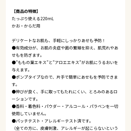
【商品の特徴】
たっぷり使える220mL
かお・からだ用
デリケートなお肌も、手軽にしっかりあせも予防！
●有効成分が、お肌の炎症や菌の繁殖を抑え、肌荒れやあ
せもを防ぎます。
●”ももの葉エキス”と”アロエエキス”がお肌にうるおいを
与えます。
●ポンプタイプなので、片手で簡単にあせもを予防できま
す。
●伸びが良く、手に取ってもたれにくい、とろみのあるロ
ーションです。
●香料・着色料・パウダー・アルコール・パラベンを一切
使用していません。
●パッチテスト・アレルギーテスト済です。
（全ての方に、皮膚刺激、アレルギーが起こらないという