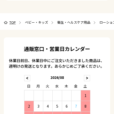
TOP
ベビー・キッズ
衛生・ヘルスケア用品
ローショ
通販窓口・営業日カレンダー
休業日前日、休業日中にご注文いただきました商品は、
週明けの発送となります。あらかじめご了承ください。
2026/08
日
月
火
水
木
金
土
1
2
3
4
5
6
7
8