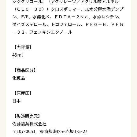
シジグリコール、（アクリレーツ／アクリル酸アルキル
（Ｃ１０－３０））クロスポリマー、加水分解水添デンプ
ン、PVP、水酸化Ｋ、ＥＤＴＡ－２Ｎａ、水添レシチン、
ダイズステロール、トコフェロール、ＰＥＧ－６、ＰＥＧ
－３２、フェノキシエタノール
【内容量】
45ml
【商品区分】
化粧品
【原産国】
日本
【製造販売元】
佐藤製薬株式会社
〒107-0051 東京都港区元赤坂1-5-27