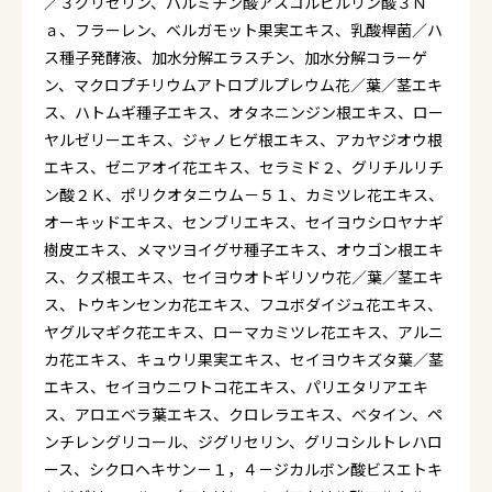
／３グリセリン、パルミチン酸アスコルビルリン酸３Ｎ
ａ、フラーレン、ベルガモット果実エキス、乳酸桿菌／ハ
ス種子発酵液、加水分解エラスチン、加水分解コラーゲ
ン、マクロプチリウムアトロプルプレウム花／葉／茎エキ
ス、ハトムギ種子エキス、オタネニンジン根エキス、ロー
ヤルゼリーエキス、ジャノヒゲ根エキス、アカヤジオウ根
エキス、ゼニアオイ花エキス、セラミド２、グリチルリチ
ン酸２Ｋ、ポリクオタニウム－５１、カミツレ花エキス、
オーキッドエキス、センブリエキス、セイヨウシロヤナギ
樹皮エキス、メマツヨイグサ種子エキス、オウゴン根エキ
ス、クズ根エキス、セイヨウオトギリソウ花／葉／茎エキ
ス、トウキンセンカ花エキス、フユボダイジュ花エキス、
ヤグルマギク花エキス、ローマカミツレ花エキス、アルニ
カ花エキス、キュウリ果実エキス、セイヨウキズタ葉／茎
エキス、セイヨウニワトコ花エキス、パリエタリアエキ
ス、アロエベラ葉エキス、クロレラエキス、ベタイン、ペ
ンチレングリコール、ジグリセリン、グリコシルトレハロ
ース、シクロヘキサン－１，４－ジカルボン酸ビスエトキ