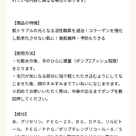
れている内容と異なる場合があります。
【商品の特徴】
肌トラブルの元となる活性酸素を退治！コラーゲンを強化
し肌老化させない肌に！美肌維持・予防もできる
【使用方法】
・化粧水の後、手のひらに適量（ポンプ2プッシュ程度）
をとります。
・毛穴が気になる部分に指で軽くたたき込むようにしてな
じませた後、顔のすみずみまでていねいになじませます。
※初めてお使いいただく際は、中身が出るまでポンプを数
回押してください。
【成分】
水、グリセリン、ＰＥＧ－２０、ＢＧ、ＤＰＧ、ソルビト
ール、ＰＥＧ／ＰＰＧ／ポリブチレングリコール－８／５