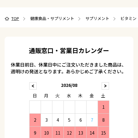
TOP
健康食品・サプリメント
サプリメント
ビタミン
通販窓口・営業日カレンダー
休業日前日、休業日中にご注文いただきました商品は、
週明けの発送となります。あらかじめご了承ください。
2026/08
日
月
火
水
木
金
土
1
2
3
4
5
6
7
8
9
10
11
12
13
14
15