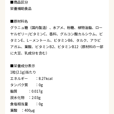
■商品区分
栄養補助食品
■原材料名
グラニュ糖（国内製造）、水アメ、粉糖、植物油脂、ロー
ヤルゼリー/ビタミンC、香料、グルコン酸カルシウム、ビ
タミンE、L－メントール、ビタミンB6、タルク、アラビ
アガム、葉酸、ビタミンB2、ビタミンB12（原材料の一部
に大豆、乳成分を含む）
■栄養成分表示
1粒(2.1g)当たり
エネルギー ：8.27kcal
タンパク質 ：0g
脂質 ：0.017g
炭水化物 ：2.03g
食塩相当量 ：0g
葉酸 ：400μg