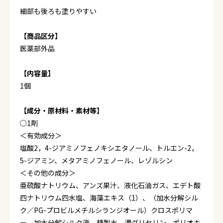
細部も後ろも塗りやすい
【商品区分】
医薬部外品
【内容量】
1個
【成分・原材料・素材等】
○1剤
＜有効成分＞
塩酸2，4-ジアミノフェノキシエタノール、トルエン-2，
5-ジアミン、メタアミノフェノール、レゾルシン
＜その他の成分＞
亜硫酸ナトリウム、アンズ果汁、液化石油ガス、エデト酸
四ナトリウム四水塩、海藻エキス（1）、（加水分解シル
ク／PG-プロビルメチルシランジオール）クロスポリマ
ー、加水分解シルク液、精製水、濃グリセリン、ポリオキ