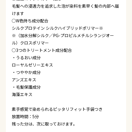
毛髪への浸透力を追求した泡が染料を素早く髪の内部へ届
けます
○W色持ち成分配合
シルクプロテイン シルクハイブリッドポリマー※
※（加水分解シルク／PG-プロピルメチルシランジオー
ル）クロスポリマー
○3つのトリートメント成分配合
・うるおい成分
ローヤルゼリーエキス
・つややか成分
アンズエキス
・毛髪保護成分
海藻エキス
素手感覚で染められるピッタリフィット手袋つき
放置時間：5分
残った分は、次に取っておけます。