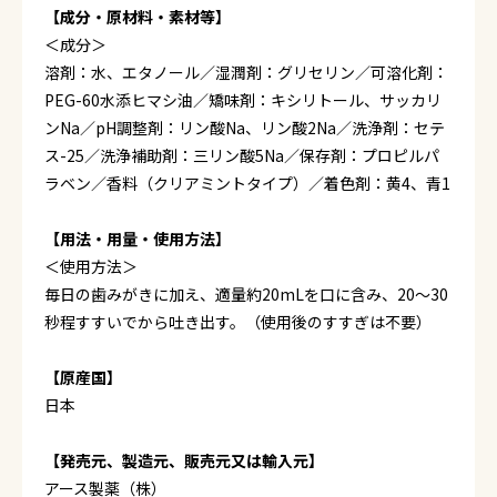
【成分・原材料・素材等】
＜成分＞
溶剤：水、エタノール／湿潤剤：グリセリン／可溶化剤：
PEG-60水添ヒマシ油／矯味剤：キシリトール、サッカリ
ンNa／pH調整剤：リン酸Na、リン酸2Na／洗浄剤：セテ
ス-25／洗浄補助剤：三リン酸5Na／保存剤：プロピルパ
ラベン／香料（クリアミントタイプ）／着色剤：黄4、青1
【用法・用量・使用方法】
＜使用方法＞
毎日の歯みがきに加え、適量約20mLを口に含み、20～30
秒程すすいでから吐き出す。（使用後のすすぎは不要）
【原産国】
日本
【発売元、製造元、販売元又は輸入元】
アース製薬（株）