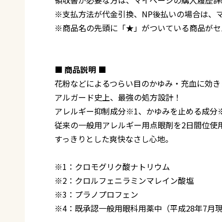
※支払方法が代金引換、NP後払いの場合は、
※商品名の先頭に「★」がついている商品がセ
■ 商品説明 ■
花粉などによるつらい目のかゆみ・充血に効き
アルガード史上、最強の処方設計！
アレルギー抑制成分※1、かゆみを止める成分※
従来の一般用アレルギー用点眼剤を2日間位使
すっきりとした爽快なさし心地。
※1：クロモグリク酸ナトリウム
※2：クロルフェニラミンマレイン酸塩
※3：プラノプロフェン
※4：既承認一般用眼科用薬中（平成28年7月