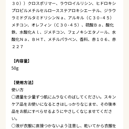
３０））クロスポリマー、ラウロイルリシン、ヒドロキシ
プロピルメチルセルロースステアロキシエーテル、ジラウ
ラミドグルタミドリシンＮａ、アルキル（Ｃ３０-４５）
メチコン、オレフィン（Ｃ３０-４５）、硫酸Ｂａ、酸化
鉄、水酸化Ａｌ、ジメチコン、フェノキシエタノール、水
酸化Ｎａ、ＢＨＴ、メチルパラベン、香料、赤１０６、赤
２２７
【内容量】
50g
【使用方法】
使い方
○適量を少量ずつ肌にムラなくのばしてください。スキン
ケア品をお使いになるときはしっかりなじませ、その後本
品をお肌にすべらせるようにやさしくなじませてくださ
い。
○液が衣服に直接つかないよう注意し、乾いてから衣服を