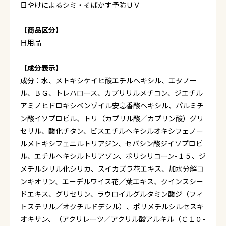
日やけによるシミ・そばかす予防ＵＶ
【商品区分】
日用品
【成分表示】
成分：水、メトキシケイヒ酸エチルヘキシル、エタノー
ル、ＢＧ、トレハロース、カプリリルメチコン、ジエチル
アミノヒドロキシベンゾイル安息香酸ヘキシル、パルミチ
ン酸イソプロピル、トリ（カプリル酸／カプリン酸）グリ
セリル、酸化チタン、ビスエチルヘキシルオキシフェノー
ルメトキシフェニルトリアジン、セバシン酸ジイソプロピ
ル、エチルヘキシルトリアゾン、ポリシリコーン-１５、ジ
メチルシリル化シリカ、スイカズラ花エキス、加水分解コ
ンキオリン、エーデルワイス花／葉エキス、クインスシー
ドエキス、グリセリン、ラウロイルグルタミン酸ジ（フィ
トステリル／オクチルドデシル）、ポリメチルシルセスキ
オキサン、（アクリレーツ／アクリル酸アルキル（Ｃ１０-