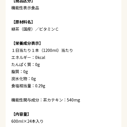
【商品区分】
機能性表示食品
【原材料名】
緑茶（国産）／ビタミンＣ
【栄養成分表示】
１日当たり１本（1200ml）当たり
エネルギー：0kcal
たんぱく質：0g
脂質：0g
炭水化物：0g
食塩相当量：0.29g
機能性関与成分：茶カテキン：540mg
【内容量】
600ml×24本入り