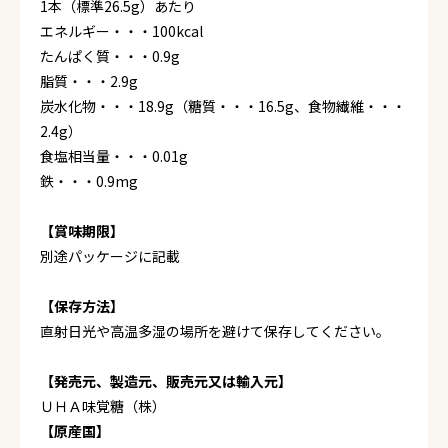
1本（標準26.5g）あたり
エネルギー・・・100kcal
たんぱく質・・・0.9g
脂質・・・2.9g
炭水化物・・・18.9g（糖質・・・16.5g、食物繊維・・・
2.4g）
食塩相当量・・・0.01g
鉄・・・0.9mg
【賞味期限】
別途パッケージに記載
【保存方法】
直射日光や高温多湿の場所を避けて保存してください。
【発売元、製造元、販売元又は輸入元】
ＵＨＡ味覚糖（株）
【原産国】