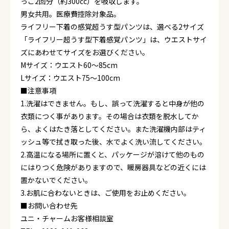
っこ2回分（約300cc）を吸収します。
男女共用。医療費控除対象品。
ライフリー下着の感覚超うす型パンツは、選べる2サイズ
「ライフリー超うす型下着感覚パンツ」は、ウエストサイ
ズにあわせてサイズをお選びください。
Mサイズ：ウエスト60～85cm
Lサイズ：ウエスト75～100cm
■注意事項
1.洗濯はできません。もし、誤って洗濯すると中身が他の
衣類につく事があります。その場合は衣類を脱水してか
ら、よくはたき落としてください。また洗濯機内部はティ
ッシュ等で拭き取った後、水でよく洗い流してください。
2.高温になる場所に置くと、パッケージが溶けて他のもの
にはりつく危険がありますので、暖房器具などの近くには
置かないでください。
3.お肌に合わないときは、ご使用をお止めください。
■お問い合わせ先
ユニ・チャームお客様相談室