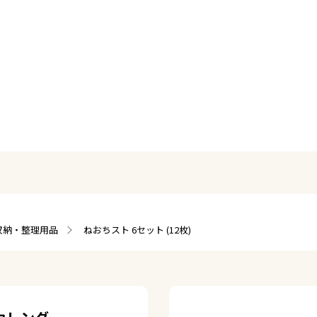
収納・整理用品
ねおちスト 6セット (12枚)