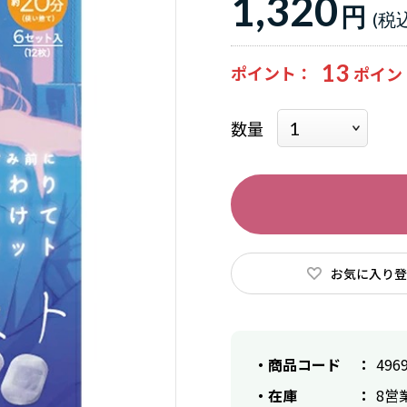
1,320
円
13
ポイント
数量
お気に入り登
商品コード
496
在庫
8営