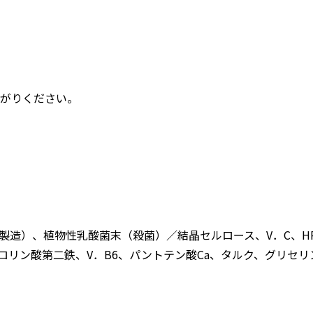
上がりください。
製造）、植物性乳酸菌末（殺菌）／結晶セルロース、V．C、H
リン酸第二鉄、V．B6、パントテン酸Ca、タルク、グリセリン