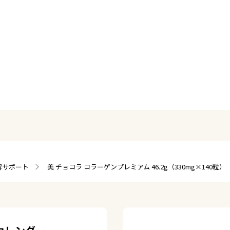
容サポート
美 チョコラ コラーゲンプレミアム 46.2g（330mg×140粒）