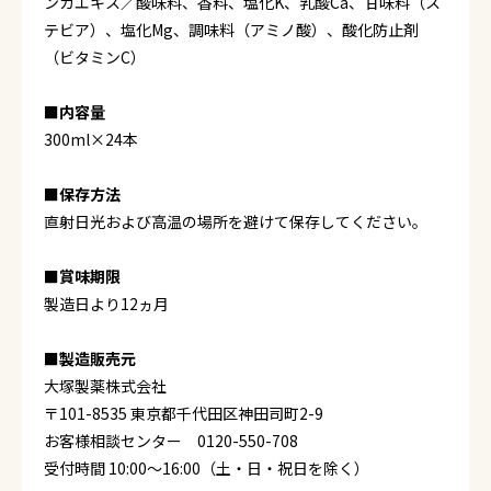
ンカエキス／酸味料、香料、塩化K、乳酸Ca、甘味料（ス
テビア）、塩化Mg、調味料（アミノ酸）、酸化防止剤
（ビタミンC）
■内容量
300ml×24本
■保存方法
直射日光および高温の場所を避けて保存してください。
■賞味期限
製造日より12ヵ月
■製造販売元
大塚製薬株式会社
〒101-8535 東京都千代田区神田司町2-9
お客様相談センター 0120-550-708
受付時間 10:00～16:00（土・日・祝日を除く）