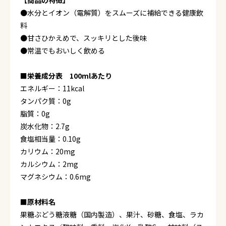
【商品の特徴】
●水分とイオン（電解質）をスムーズに補給できる健康飲
料
●甘さひかえめで、スッキリとした後味
●常温でもおいしく飲める
■栄養成分表 100mlあたり
エネルギー：11kcal
タンパク質：0g
脂質：0g
炭水化物：2.7g
食塩相当量：0.10g
カリウム：20mg
カルシウム：2mg
マグネシウム：0.6mg
■原材料名
果糖ぶどう糖液糖（国内製造）、果汁、砂糖、食塩、ラカ