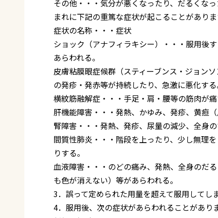
その他・・・気分が悪くなったり、だるくなっ
まれに下記の重篤な症状が起こることがありま
症状の名称・・・症状
ショック（アナフィラキシー）・・・服用後す
あらわれる。
皮膚粘膜眼症候群（スティーブンス・ジョンソ
の発疹・発赤等が持続したり、急激に悪化する
横紋筋融解症・・・手足・肩・腰等の筋肉が痛
肝機能障害・・・発熱、かゆみ、発疹、黄疸（
腎障害・・・発熱、発疹、尿量の減少、全身の
間質性肺炎・・・階段を上ったり、少し無理を
りする。
血液障害・・・のどの痛み、発熱、全身のだる
も色が消えない）等があらわれる。
3．誤って定められた用量を超えて服用してし
4．服用後、次の症状があらわれることがあり