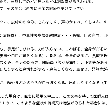
たり、発熱してのどが痛いなど体調異常があらわれる。
す。その場合は直ちに医師の診療を受けて下さい。
ぐに、皮膚のかゆみ、じんましん、声のかすれ、くしゃみ、の
ン症候群）、中毒性表皮壊死融解症・・・高熱、目の充血、目
。
む、手足がしびれる、力が入らない、こわばる、全身がだるい
皮膚や白目が黄色くなる）、褐色尿、全身のだるさ、食欲不振
むくみ、全身のだるさ、関節痛（節々が痛む）、下痢等があら
したりすると息切れがする・息苦しくなる、空せき、発熱等が
さ、顔やまぶたのうらが白っぽくなる、出血しやすくなる（歯
まった場合は、直ちに服用を中止し、この文書を持って医師又
ますので、このような症状の持続又は増強がみられた場合には