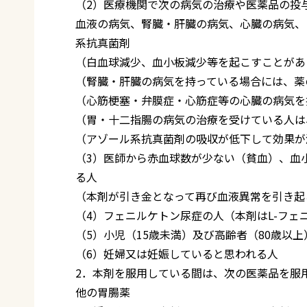
（2）医療機関で次の病気の治療や医薬品の投
血液の病気、腎臓・肝臓の病気、心臓の病気、
系抗真菌剤
（白血球減少、血小板減少等を起こすことがあ
（腎臓・肝臓の病気を持っている場合には、薬
（心筋梗塞・弁膜症・心筋症等の心臓の病気を
（胃・十二指腸の病気の治療を受けている人は
（アゾール系抗真菌剤の吸収が低下して効果が
（3）医師から赤血球数が少ない（貧血）、血
る人
（本剤が引き金となって再び血液異常を引き起
（4）フェニルケトン尿症の人（本剤はL-フェ
（5）小児（15歳未満）及び高齢者（80歳以上
（6）妊婦又は妊娠していると思われる人
2．本剤を服用している間は、次の医薬品を服
他の胃腸薬