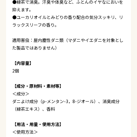
●緑茶で消臭。汗臭や体臭など、ふとんのイヤなにおいを
抑えます。
●ユーカリオイルとみどりの香り配合の気分スッキリ、リ
ラックスリーフの香り。
適用害虫：屋内塵性ダニ類（マダニやイエダニを対象とし
た製品ではありません）
【内容量】
2個
【成分・原材料・素材等】
＜成分＞
ダニよけ成分（p-メンタン-3，8-ジオール）、消臭成分
（緑茶エキス）、香料
【用法・用量・使用方法】
＜使用方法＞