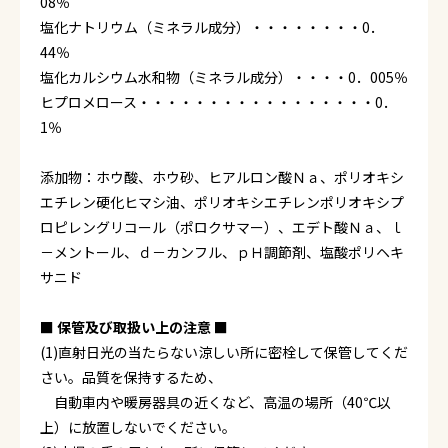
08％
塩化ナトリウム（ミネラル成分）・・・・・・・・0．
44％
塩化カルシウム水和物（ミネラル成分）・・・・0．005％
ヒプロメロース・・・・・・・・・・・・・・・・・0．
1％
添加物：ホウ酸、ホウ砂、ヒアルロン酸Ｎａ、ポリオキシ
エチレン硬化ヒマシ油、ポリオキシエチレンポリオキシプ
ロピレングリコール（ポロクサマー）、エデト酸Ｎａ、ｌ
－メントール、ｄ－カンフル、ｐＨ調節剤、塩酸ポリヘキ
サニド
■ 保管及び取扱い上の注意 ■
(1)直射日光の当たらない涼しい所に密栓して保管してくだ
さい。品質を保持するため、
自動車内や暖房器具の近くなど、高温の場所（40℃以
上）に放置しないでください。