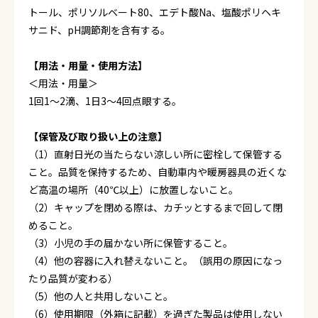
トール、ポリソルベート80、エデト酸Na、塩酸ポリヘキ
サニド、pH調節剤を含有する。
【用法・用量・使用方法】
＜用法・用量＞
1回1～2滴、1日3～4回点眼する。
【保管及び取り扱い上の注意】
（1）直射日光の当たらない涼しい所に密栓して保管する
こと。品質を保持するため、自動車内や暖房器具の近くな
ど高温の場所（40℃以上）に放置しないこと。
（2）キャップを閉める際は、カチッとするまで回して閉
めること。
（3）小児の手の届かない所に保管すること。
（4）他の容器に入れ替えないこと。（誤用の原因になっ
たり品質が変わる）
（5）他の人と共用しないこと。
（6）使用期限（外箱に記載）を過ぎた製品は使用しない