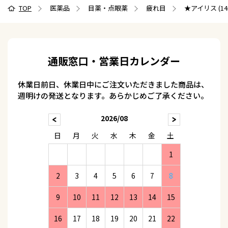
TOP
医薬品
目薬・点眼薬
疲れ目
★アイリス (1
通販窓口・営業日カレンダー
休業日前日、休業日中にご注文いただきました商品は、
週明けの発送となります。あらかじめご了承ください。
2026/08
日
月
火
水
木
金
土
1
2
3
4
5
6
7
8
9
10
11
12
13
14
15
16
17
18
19
20
21
22