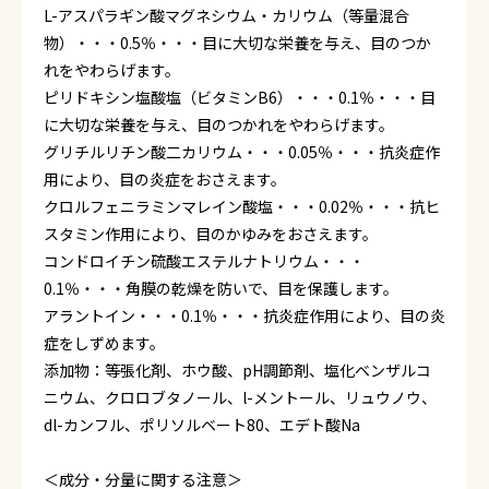
L-アスパラギン酸マグネシウム・カリウム（等量混合
物）・・・0.5％・・・目に大切な栄養を与え、目のつか
れをやわらげます。
ピリドキシン塩酸塩（ビタミンB6）・・・0.1％・・・目
に大切な栄養を与え、目のつかれをやわらげます。
グリチルリチン酸二カリウム・・・0.05％・・・抗炎症作
用により、目の炎症をおさえます。
クロルフェニラミンマレイン酸塩・・・0.02％・・・抗ヒ
スタミン作用により、目のかゆみをおさえます。
コンドロイチン硫酸エステルナトリウム・・・
0.1％・・・角膜の乾燥を防いで、目を保護します。
アラントイン・・・0.1％・・・抗炎症作用により、目の炎
症をしずめます。
添加物：等張化剤、ホウ酸、pH調節剤、塩化ベンザルコ
ニウム、クロロブタノール、l-メントール、リュウノウ、
dl-カンフル、ポリソルベート80、エデト酸Na
＜成分・分量に関する注意＞