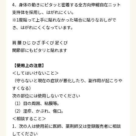
4．身体の動きにピタッと密着する全方向伸縮自在ニット
支持体を採用し、はがれにくい。
※1度貼って上手に貼れなかった場合に貼りなおしがで
き、はがれにくくなっています。
肩 腰 ひじ ひざ 手くび 足くび
関節部にもピタリと貼れます
【使用上の注意】
＜してはいけないこと＞
（守らないと現在の症状が悪化したり、副作用が起こりや
すくなる）
次の部位には使用しないでください
（1）目の周囲、粘膜等。
（2）湿疹、かぶれ、傷口。
＜相談すること＞
1．次の人は使用前に医師、薬剤師又は登録販売者に相談
してください