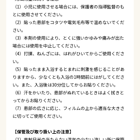
（1）小児に使用させる場合には、保護者の指導監督のも
とに使用させてください。
（2）貼った患部をコタツや電気毛布等で温めないでくだ
さい。
（3）本剤の使用により、とくに強いかゆみや痛みが出た
場合には使用を中止してください。
（4）打撲、ねんざには、はれがひいてからご使用くださ
い。
（5）貼ったまま入浴するとまれに刺激を感じることがあ
りますから、少なくとも入浴の1時間前にはがしてくださ
い。また、入浴後は30分位してからお貼りください。
（6）汗をかいたり、患部がぬれているときはよく拭きと
ってからお貼りください。
（7）患部の広さに応じ、フィルムの上から適当な大きさ
に切ってご使用ください。
【保管及び取り扱い上の注意】
（1）直射日光の当たらない湿気の少ない涼しい所に保管