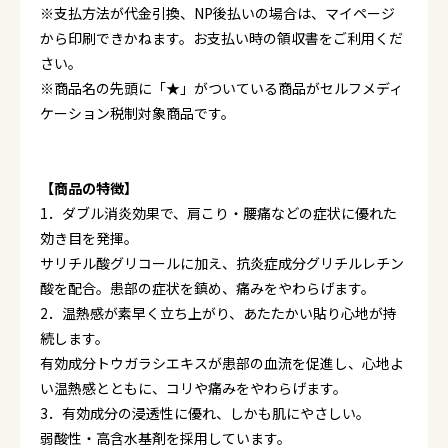
※支払方法が代金引換、NP後払いの場合は、マイページ
から印刷できかねます。お支払い時の領収書をご利用くだ
さい。
※商品名の先頭に「★」がついている商品がセルフメディ
ケーション税制対象商品です。
【商品の特徴】
1．ダブル消炎効果で、肩こり・腰痛などの症状に優れた
効き目を発揮。
サリチル酸グリコールに加え、抗炎症成分グリチルレチン
酸を配合。患部の症状を鎮め、痛みをやわらげます。
2．温熱感が素早く立ち上がり、あたたかい貼り心地が持
続します。
有効成分トウガラシエキスが患部の血流を促進し、心地よ
い温熱感とともに、コリや痛みをやわらげます。
3．有効成分の浸透性に優れ、しかも肌にやさしい。
弱酸性・高含水基剤を採用しています。