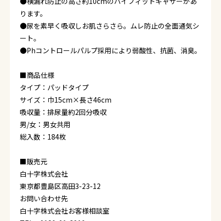
●横漏れ防止の高さ約10cmのハイフィットギャザーがあ
ります。
●尿を素早く吸収しお肌さらさら。ムレ防止の全面通気シ
ート。
●Phコントロールパルプ採用により弱酸性、抗菌、消臭。
■商品仕様
タイプ：パッドタイプ
サイズ：巾15cm×長さ46cm
吸収量：排尿量約2回分吸収
男/女：男女共用
総入数：184枚
■販売元
白十字株式会社
東京都豊島区高田3-23-12
お問い合わせ先
白十字株式会社お客様相談室