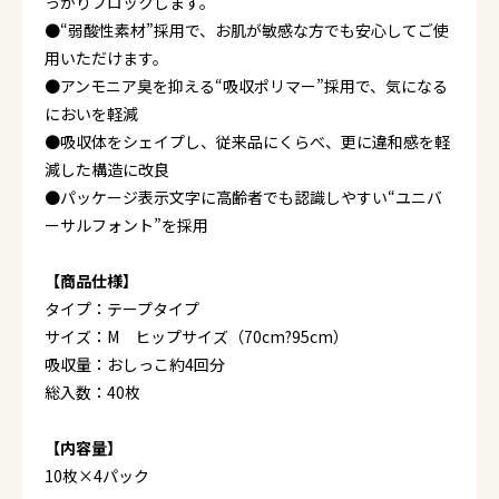
っかりブロックします。
●“弱酸性素材”採用で、お肌が敏感な方でも安心してご使
用いただけます。
●アンモニア臭を抑える“吸収ポリマー”採用で、気になる
においを軽減
●吸収体をシェイプし、従来品にくらべ、更に違和感を軽
減した構造に改良
●パッケージ表示文字に高齢者でも認識しやすい“ユニバ
ーサルフォント”を採用
【商品仕様】
タイプ：テープタイプ
サイズ：M ヒップサイズ（70cm?95cm）
吸収量：おしっこ約4回分
総入数：40枚
【内容量】
10枚×4パック