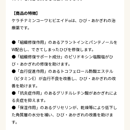
【商品の特徴】
ケラチナミンコーワヒビエイドαは、ひび・あかぎれの治
療薬です。
●「組織修復作用」のあるアラントインとパンテノールを
W配合し、できてしまったひびを修復します。
●「組織修復サポート成分」のピリドキシン塩酸塩がひ
び・あかぎれの修復を助けます。
●「血行促進作用」のあるトコフェロール酢酸エステル
（ビタミンE）が血行不良を改善し、ひび・あかぎれの改
善を助けます。
●「抗炎症作用」のあるグリチルレチン酸があかぎれによ
る炎症を抑えます。
●「保湿作用」のあるグリセリンが、乾燥等により低下し
た角質層の水分を補い、ひび・あかぎれの改善を助けま
す。