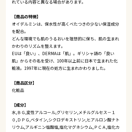
れている内容と異なる場合があります。
【商品の特徴】
オイデルミンは、保水性が高くべたつきの少ない保湿成分
を配合。
どんな環境でも肌のうるおいを理想的に保ち、肌の生まれ
かわりのリズムを整えます。
EUは「良い」、DERMAは「肌」。ギリシャ語の「良い
肌」からその名を受け、100年以上前に日本で生まれた化
粧液。1997年に現在の処方に生まれかわりました。
【商品区分】
化粧品
【成分】
水,ＢＧ,変性アルコール,グリセリン,メチルグルセス－１
０,ＤＰＧ,ベタイン,シクロデキストリン,ヒアルロン酸ナト
リウム,アルギニン塩酸塩,塩化マグネシウム,ＰＣＡ,塩化カ