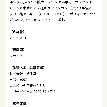
ルシウム,メタリン酸ナトリウム,カルボマーカリウム,ＰＥ
Ｇ－６０水添ヒマシ油,キサンタンガム,（アクリル酸／ア
クリル酸アルキル（Ｃ１０－３０））コポリマーカリウム,
パラベン,フェノキシエタノール,香料
【内容量】
200ml×1個
【原産国】
フランス
【製造あるいは販売者】
株式会社 資生堂
〒104-0061
東京都中央区銀座7-5-5
フリーダイヤル 0120-81-4710
【広告文責】