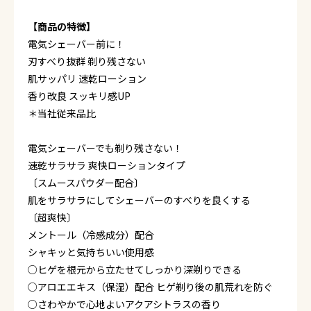
【商品の特徴】
電気シェーバー前に！
刃すべり抜群 剃り残さない
肌サッパリ 速乾ローション
香り改良 スッキリ感UP
＊当社従来品比
電気シェーバーでも剃り残さない！
速乾サラサラ 爽快ローションタイプ
〔スムースパウダー配合〕
肌をサラサラにしてシェーバーのすべりを良くする
〔超爽快〕
メントール（冷感成分）配合
シャキッと気持ちいい使用感
○ヒゲを根元から立たせてしっかり深剃りできる
○アロエエキス（保湿）配合 ヒゲ剃り後の肌荒れを防ぐ
○さわやかで心地よいアクアシトラスの香り