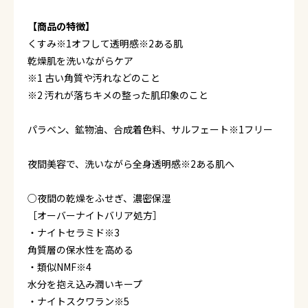
【商品の特徴】
くすみ※1オフして透明感※2ある肌
乾燥肌を洗いながらケア
※1 古い角質や汚れなどのこと
※2 汚れが落ちキメの整った肌印象のこと
パラベン、鉱物油、合成着色料、サルフェート※1フリー
夜間美容で、洗いながら全身透明感※2ある肌へ
○夜間の乾燥をふせぎ、濃密保湿
［オーバーナイトバリア処方］
・ナイトセラミド※3
角質層の保水性を高める
・類似NMF※4
水分を抱え込み潤いキープ
・ナイトスクワラン※5