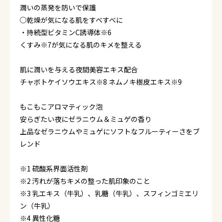
潤いの蒸発を防いで保護
○乾燥が気になる肌をすべすべに
・持続型ビタミンC誘導体※6
くすみ※7が気になる肌のキメを整える
肌に潤いを与える夜間美容エキス配合
チャボトケイソウエキス※8 ネムノキ樹皮エキス※9
もこもこアロマティック泡
安らぎたい夜にゼラニウム＆ミュゲの香り
上品なゼラニウムやミュゲにソフトなフルーティーさをブ
レンド
※1 硫酸系界面活性剤
※2 汚れが落ちキメの整った肌印象のこと
※3 乳エキス（牛乳）、乳糖（牛乳）、スフィンゴミエリ
ン（牛乳）
※4 異性化糖