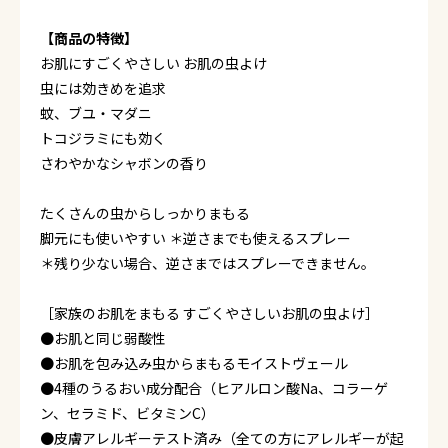
【商品の特徴】
お肌にすごくやさしい お肌の虫よけ
虫には効きめを追求
蚊、ブユ・マダニ
トコジラミにも効く
さわやかなシャボンの香り
たくさんの虫からしっかりまもる
脚元にも使いやすい ＊逆さまでも使えるスプレー
＊残り少ない場合、逆さまではスプレーできません。
［家族のお肌をまもる すごくやさしいお肌の虫よけ］
●お肌と同じ弱酸性
●お肌を包み込み虫からまもるモイストヴェール
●4種のうるおい成分配合（ヒアルロン酸Na、コラーゲ
ン、セラミド、ビタミンC）
●皮膚アレルギーテスト済み（全ての方にアレルギーが起