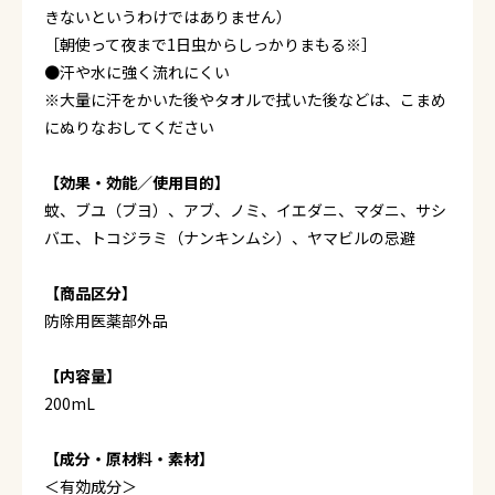
きないというわけではありません）
［朝使って夜まで1日虫からしっかりまもる※］
●汗や水に強く流れにくい
※大量に汗をかいた後やタオルで拭いた後などは、こまめ
にぬりなおしてください
【効果・効能／使用目的】
蚊、ブユ（ブヨ）、アブ、ノミ、イエダニ、マダニ、サシ
バエ、トコジラミ（ナンキンムシ）、ヤマビルの忌避
【商品区分】
防除用医薬部外品
【内容量】
200mL
【成分・原材料・素材】
＜有効成分＞