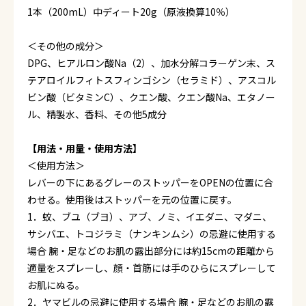
1本（200mL）中ディート20g（原液換算10％）
＜その他の成分＞
DPG、ヒアルロン酸Na（2）、加水分解コラーゲン末、ス
テアロイルフィトスフィンゴシン（セラミド）、アスコル
ビン酸（ビタミンC）、クエン酸、クエン酸Na、エタノー
ル、精製水、香料、その他5成分
【用法・用量・使用方法】
＜使用方法＞
レバーの下にあるグレーのストッパーをOPENの位置に合
わせる。使用後はストッパーを元の位置に戻す。
1．蚊、ブユ（ブヨ）、アブ、ノミ、イエダニ、マダニ、
サシバエ、トコジラミ（ナンキンムシ）の忌避に使用する
場合 腕・足などのお肌の露出部分には約15cmの距離から
適量をスプレーし、顔・首筋には手のひらにスプレーして
お肌にぬる。
2．ヤマビルの忌避に使用する場合 腕・足などのお肌の露