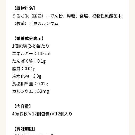
【原材料名】
うるち米（国産）、でん粉、砂糖、食塩、植物性乳酸菌末
（殺菌）／貝カルシウム
【栄養成分表示】
1個包装(2枚)当たり
エネルギー：13kcal
たんぱく質：0.1g
脂質：0.04g
炭水化物：3.0g
食塩相当量：0.02g
カルシウム：52mg
【内容量】
40g(2枚×12個包装)×12個入り
【賞味期限】