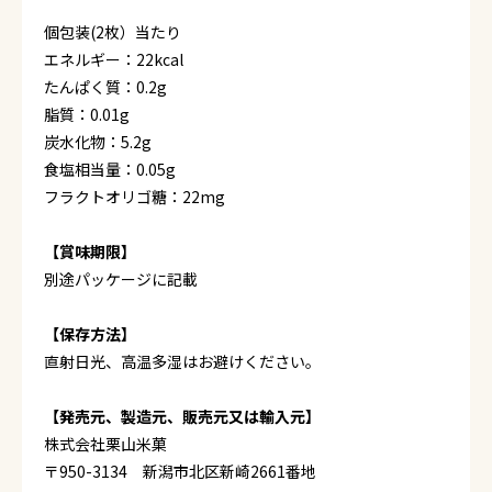
個包装(2枚）当たり
エネルギー：22kcal
たんぱく質：0.2g
脂質：0.01g
炭水化物：5.2g
食塩相当量：0.05g
フラクトオリゴ糖：22mg
【賞味期限】
別途パッケージに記載
【保存方法】
直射日光、高温多湿はお避けください。
【発売元、製造元、販売元又は輸入元】
株式会社栗山米菓
〒950-3134 新潟市北区新崎2661番地