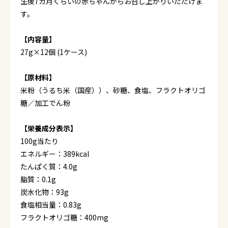
生後7カ月くらいの赤ちゃんからお召し上がりいただけま
す。
【内容量】
27g×12個 (1ケース)
【原材料】
米粉（うるち米（国産））、砂糖、食塩、フラクトオリゴ
糖／加工でん粉
【栄養成分表示】
100g当たり
エネルギー：389kcal
たんぱく質：4.0g
脂質：0.1g
炭水化物：93g
食塩相当量：0.83g
フラクトオリゴ糖：400mg