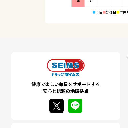
30
31
■
今日
■
定休日
■
年末
健康で楽しい毎日をサポートする
安心と信頼の地域拠点