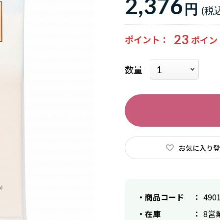
2,376
円
23
ポイント
数量
お気に入り登
商品コード
490
在庫
8営