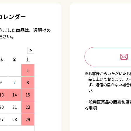
カレンダー
きました商品は、週明けの
ださい。
木
金
土
1
※お客様からいただいたお
差し上げております。万
6
7
8
ず、返信の届かない場合
い。
13
14
15
一般用医薬品の販売制度
20
21
22
る事項
27
28
29