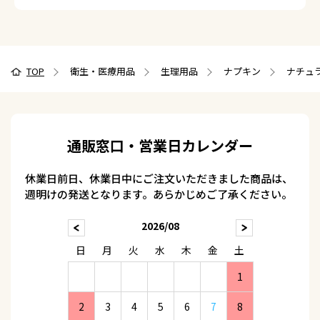
TOP
衛生・医療用品
生理用品
ナプキン
ナチュラ
通販窓口・営業日カレンダー
休業日前日、休業日中にご注文いただきました商品は、
週明けの発送となります。あらかじめご了承ください。
2026/08
日
月
火
水
木
金
土
1
2
3
4
5
6
7
8