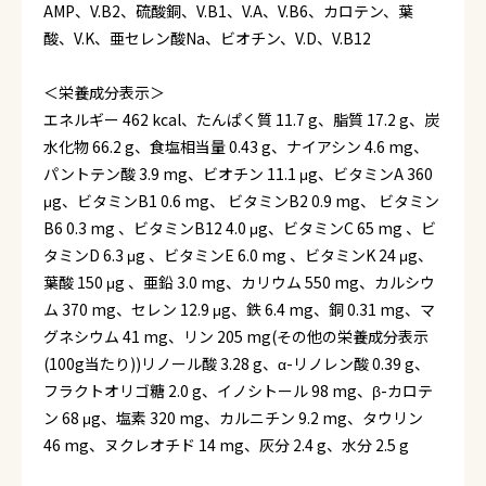
AMP、V.B2、硫酸銅、V.B1、V.A、V.B6、カロテン、葉
酸、V.K、亜セレン酸Na、ビオチン、V.D、V.B12
＜栄養成分表示＞
エネルギー 462 kcal、たんぱく質 11.7 g、脂質 17.2 g、炭
水化物 66.2 g、食塩相当量 0.43 g、ナイアシン 4.6 mg、
パントテン酸 3.9 mg、ビオチン 11.1 μg、ビタミンA 360
μg、ビタミンB1 0.6 mg、 ビタミンB2 0.9 mg、 ビタミン
B6 0.3 mg 、ビタミンB12 4.0 μg、ビタミンC 65 mg 、ビ
タミンD 6.3 μg 、ビタミンE 6.0 mg 、ビタミンK 24 μg、
葉酸 150 μg 、亜鉛 3.0 mg、カリウム 550 mg、カルシウ
ム 370 mg、セレン 12.9 μg、鉄 6.4 mg、銅 0.31 mg、マ
グネシウム 41 mg、リン 205 mg(その他の栄養成分表示
(100g当たり))リノール酸 3.28 g、α-リノレン酸 0.39 g、
フラクトオリゴ糖 2.0 g、イノシトール 98 mg、β-カロテ
ン 68 μg、塩素 320 mg、カルニチン 9.2 mg、タウリン
46 mg、ヌクレオチド 14 mg、灰分 2.4 g、水分 2.5 g