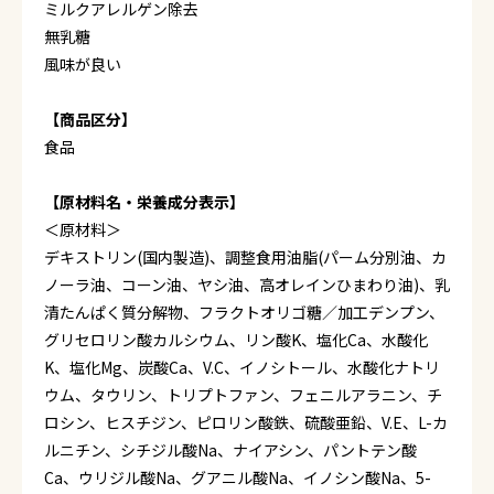
ミルクアレルゲン除去
無乳糖
風味が良い
【商品区分】
食品
【原材料名・栄養成分表示】
＜原材料＞
デキストリン(国内製造)、調整食用油脂(パーム分別油、カ
ノーラ油、コーン油、ヤシ油、高オレインひまわり油)、乳
清たんぱく質分解物、フラクトオリゴ糖／加工デンプン、
グリセロリン酸カルシウム、リン酸K、塩化Ca、水酸化
K、塩化Mg、炭酸Ca、V.C、イノシトール、水酸化ナトリ
ウム、タウリン、トリプトファン、フェニルアラニン、チ
ロシン、ヒスチジン、ピロリン酸鉄、硫酸亜鉛、V.E、L-カ
ルニチン、シチジル酸Na、ナイアシン、パントテン酸
Ca、ウリジル酸Na、グアニル酸Na、イノシン酸Na、5-