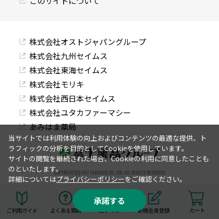
このサイトについて
株式会社オストジャパングループ
株式会社九州セイムス
株式会社東海セイムス
株式会社モリキ
株式会社西日本セイムス
株式会社ユタカファーマシー
あみはま薬局
当サイトでは利用体験の向上およびコンテンツの最適な提供、ト
ラフィックの分析を目的としてCookieを使用しています。
サイトの閲覧を継続された場合、Cookieの利用に同意したことも
のといたします。
COPYRIGHT(C) FUJI YAKUHIN CO., LTD. ALL RIGHTS RESERVED.
詳細については
プライバシーポリシー
をご確認ください。
承諾する
ご利用ガイド
よくある質問
ログイン
新規会員登録
カート