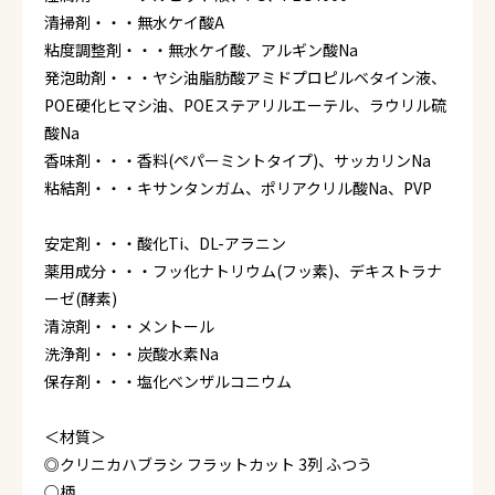
清掃剤・・・無水ケイ酸A
粘度調整剤・・・無水ケイ酸、アルギン酸Na
発泡助剤・・・ヤシ油脂肪酸アミドプロピルベタイン液、
POE硬化ヒマシ油、POEステアリルエーテル、ラウリル硫
酸Na
香味剤・・・香料(ペパーミントタイプ)、サッカリンNa
粘結剤・・・キサンタンガム、ポリアクリル酸Na、PVP
安定剤・・・酸化Ti、DL-アラニン
薬用成分・・・フッ化ナトリウム(フッ素)、デキストラナ
ーゼ(酵素)
清涼剤・・・メントール
洗浄剤・・・炭酸水素Na
保存剤・・・塩化ベンザルコニウム
＜材質＞
◎クリニカハブラシ フラットカット 3列 ふつう
○柄