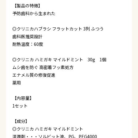
【製品の特徴】
予防歯科から生まれた
◎クリニカハブラシ フラットカット 3列 ふつう
歯科医推奨設計
耐熱温度：60度
◎クリニカ ハミガキ マイルドミント 30g 1個
ムシ歯を防ぐ 高密着フッ素処方
エナメル質の修復促進
薬用
【内容量】
1セット
【成分】
◎クリニカ ハミガキ マイルドミント
湿潤剤・・・ソルビット液、PG、PEG4000