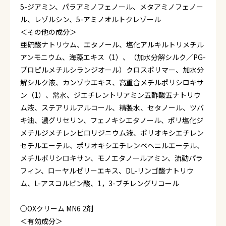
5-ジアミン、パラアミノフェノール、メタアミノフェノー
ル、レゾルシン、5-アミノオルトクレゾール
＜その他の成分＞
亜硫酸ナトリウム、エタノール、塩化アルキルトリメチル
アンモニウム、海藻エキス（1）、（加水分解シルク／PG-
プロピルメチルシランジオール）クロスポリマー、加水分
解シルク液、カンゾウエキス、高重合メチルポリシロキサ
ン（1）、常水、ジエチレントリアミン五酢酸五ナトリウ
ム液、ステアリルアルコール、精製水、セタノール、ツバ
キ油、濃グリセリン、フェノキシエタノール、ポリ塩化ジ
メチルジメチレンピロリジニウム液、ポリオキシエチレン
セチルエーテル、ポリオキシエチレンベヘニルエーテル、
メチルポリシロキサン、モノエタノールアミン、流動パラ
フィン、ローヤルゼリーエキス、DL-リンゴ酸ナトリウ
ム、L-アスコルビン酸、1，3-ブチレングリコール
○OXクリーム MN6 2剤
＜有効成分＞