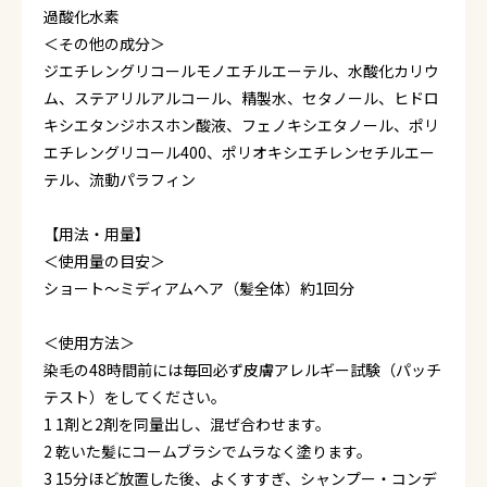
過酸化水素
＜その他の成分＞
ジエチレングリコールモノエチルエーテル、水酸化カリウ
ム、ステアリルアルコール、精製水、セタノール、ヒドロ
キシエタンジホスホン酸液、フェノキシエタノール、ポリ
エチレングリコール400、ポリオキシエチレンセチルエー
テル、流動パラフィン
【用法・用量】
＜使用量の目安＞
ショート～ミディアムヘア（髪全体）約1回分
＜使用方法＞
染毛の48時間前には毎回必ず皮膚アレルギー試験（パッチ
テスト）をしてください。
1 1剤と2剤を同量出し、混ぜ合わせます。
2 乾いた髪にコームブラシでムラなく塗ります。
3 15分ほど放置した後、よくすすぎ、シャンプー・コンデ