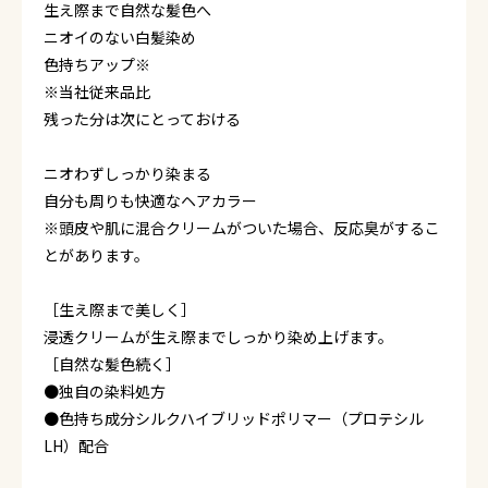
生え際まで自然な髪色へ
ニオイのない白髪染め
色持ちアップ※
※当社従来品比
残った分は次にとっておける
ニオわずしっかり染まる
自分も周りも快適なヘアカラー
※頭皮や肌に混合クリームがついた場合、反応臭がするこ
とがあります。
［生え際まで美しく］
浸透クリームが生え際までしっかり染め上げます。
［自然な髪色続く］
●独自の染料処方
●色持ち成分シルクハイブリッドポリマー（プロテシル
LH）配合