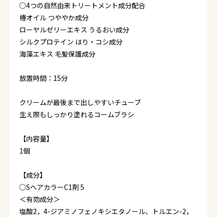
○4つの自然由来トリートメント成分配合
椿オイル つややか成分
ローヤルゼリーエキス うるおい成分
シルクプロテイン はり・コシ成分
海藻エキス 毛髪保護成分
放置時間：15分
クリームが最後まで出しやすいチューブ
生え際もしっかり塗れるコームブラシ
【内容量】
1個
【成分】
○SヘアカラーC1剤 5
＜有効成分＞
塩酸2，4-ジアミノフェノキシエタノール、トルエン-2，